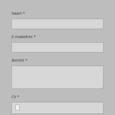
Naam *
E-mailadres *
Bericht *
CV *