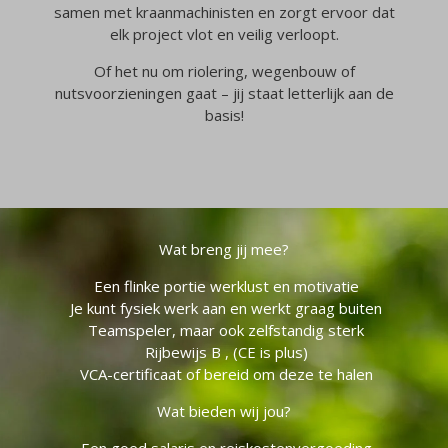
samen met kraanmachinisten en zorgt ervoor dat
elk project vlot en veilig verloopt.
Of het nu om riolering, wegenbouw of
nutsvoorzieningen gaat – jij staat letterlijk aan de
basis!
Wat breng jij mee?
Een flinke portie werklust en motivatie
Je kunt fysiek werk aan en werkt graag buiten
Teamspeler, maar ook zelfstandig sterk
Rijbewijs B , (CE is plus)
VCA-certificaat of bereid om deze te halen
Wat bieden wij jou?
Een goed salaris en reiskostenvergoeding