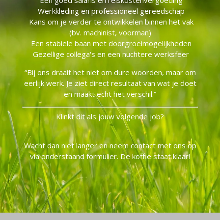
Werkkleding en professioneel gereedschap
Kans om je verder te ontwikkelen binnen het vak
(bv. machinist, voorman)
Een stabiele baan met doorgroeimogelijkheden
Gezellige collega's en een nuchtere werksfeer
“Bij ons draait het niet om dure woorden, maar om
eerlijk werk. Je ziet direct resultaat van wat je doet
en maakt echt het verschil.”
Klinkt dit als jouw volgende job?
Wacht dan niet langer en neem contact met ons op
via onderstaand formulier. De koffie staat klaar!